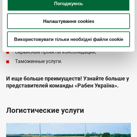
НОВУС, АШАН, Сильпо) и розничные сети;
Погоджуюсь
Комплексное обслуживание заказов на ТРЦ
(ShoppingMall);
Налаштування cookies
Сотрудничество с лидерами отечественного
экспедиторского рынка;
Використовувати тільки необхідні файли cookie
Контроль поставки на каждом этапе перевозки;
Сервисные проекты консолидации;
Таможенные услуги.
И еще больше преимуществ! Узнайте больше у
представителей команды
«Рабен Україна».
Логистические услуги