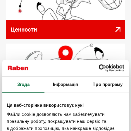
Ценности
Згода
Інформація
Про програму
Наше руководство
Ця веб-сторінка використовує кукі
Файли cookie дозволяють нам забезпечувати
правильну роботу, покращувати наш сервіс та
Сотрудничая с «Рабен Украина» Вы получите:
відображати пропозицію, яка найкраще відповідає