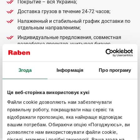
Покрытие – вся Украина;
Доставка грузов в течение 24-72 часов;
Налаженный и стабильный график доставки по
отдельным направлениям;
Индивидуальные предложения, совместная
разработка проектов, учитывая бизнес
потребности клиента;
Квалифицированное сопровождение перевозок
на крупные торговые (например, АТБ, ОМЕГА/
Згода
Інформація
Про програму
ВАРУС, МЕТРО, АШАН, СИЛЬПО (ФОЗЗИ),
ЭПИЦЕНТР, НОВАЯ ЛИНИЯ, ОЛДИ, СТИЛЬ Д, РУШ,
БАД) и розничные сети;
Ця веб-сторінка використовує кукі
Комплексное обслуживание заказов на ТРЦ
Файли cookie дозволяють нам забезпечувати
(ShoppingMall);
правильну роботу, покращувати наш сервіс та
Квалифицированное сопровождение перевозок с
відображати пропозицію, яка найкраще відповідає
поддержанием температурного режима.
вашим потребам. Обираючи опцію «Погоджуюсь», ви
дозволяєте нам використовувати файли cookie,
пікселі, маркери і подібні технології. Ваша згода на