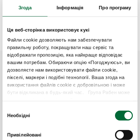
підприємства несуть однакову
Згода
Інформація
Про програму
відповідальність за дотримання прав
людини під час ведення свого бізнесу.
Відповідно, ця політика поширюється на
Ця веб-сторінка використовує кукі
всіх наших партнерів. Співпраця дозволить
нам досягти більшого позитивного впливу.
Файли cookie дозволяють нам забезпечувати
правильну роботу, покращувати наш сервіс та
відображати пропозицію, яка найкраще відповідає
вашим потребам. Обираючи опцію «Погоджуюсь», ви
дозволяєте нам використовувати файли cookie,
пікселі, маркери і подібні технології. Ваша згода на
використання файлів cookie є добровільною і може
бути відкликана в будь-який час. Група Рабен може
надавати ці дані третім особам – включаючи
рекламних партнерів в соціальних мережах, таких як
В
Google, Facebook і Instagram – в маркетингових цілях.
Необхідні
и
Якщо ви хочете дізнатися більше і зрозуміти, як ми
б
Група Рабен прагне вести бізнес
використовуємо ваші дані в необхідних цілях, а також
відповідно до найвищих стандартів
і
Привілейовані
змінити індивідуальні налаштування конфіденційності,
доброчесності та етики.
р