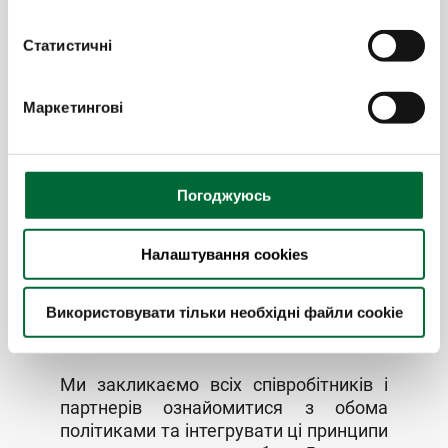
перейдіть до налаштувань файлів cookie. Ви також
з
можете знайти додаткову інформацію в нашій політиці
Наші
Антикорупційна
та
г
Статистичні
Антимонопольна політики
використання файлів
cookie.
о
відображають нашу непохитну
д
Маркетингові
прихильність до розвитку
и
корпоративної культури, яка сприяє
прозорості, підзвітності та
дотриманню всіх застосовних законів,
Погоджуюсь
правил і стандартів. Це подвійне
зобов'язання підкреслює наші
зусилля, спрямовані на підтримку
Налаштування cookies
конкурентного середовища, сприяння
чесному веденню бізнесу та
Використовувати тільки необхідні файли cookie
збереження довіри наших
зацікавлених сторін.
Ми закликаємо всіх співробітників і
партнерів ознайомитися з обома
політиками та інтегрувати ці принципи