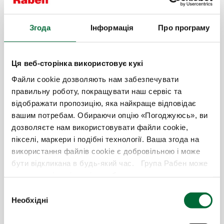
тільки до платформи myRaben, де
розміщуються усі транспортні
замовлення, що дає змогу
Згода
Інформація
Про програму
відстежувати відправлення просто та
зручно. А також Вам завжди
допоможуть наші професіонали -
Ця веб-сторінка використовує кукі
відділ по роботі з клієнтами.
Файли cookie дозволяють нам забезпечувати
З «Рабен Україна» Ваш вантаж буде
правильну роботу, покращувати наш сервіс та
доставлено швидко та надійно, а
відображати пропозицію, яка найкраще відповідає
співпраця буде приємною.
вашим потребам. Обираючи опцію «Погоджуюсь», ви
дозволяєте нам використовувати файли cookie,
пікселі, маркери і подібні технології. Ваша згода на
використання файлів cookie є добровільною і може
Порахувати вартість
бути відкликана в будь-який час. Група Рабен може
надавати ці дані третім особам – включаючи
вантажних перевезень в Києві.
рекламних партнерів в соціальних мережах, таких як
В
Заповніть нашу коротку форму:
Google, Facebook і Instagram – в маркетингових цілях.
Необхідні
и
Якщо ви хочете дізнатися більше і зрозуміти, як ми
б
використовуємо ваші дані в необхідних цілях, а також