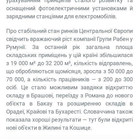
урахуванням принципів сталого розвитку та
оснащений фотоелектричними установками й
зарядними станціями для електромобілів.
Про стабільний стан ринків Центральної Європи
свідчить вражаючий ріст компанії Групи Рабен у
Румунії. За останній рік загальна площа
складських приміщень у цій країні збільшилася
з 19 000 м² до 32 200 м², кількість відправлень,
що обробляються щомісяця, зросла з 50 000 до
70 000, а кількість працівників — з 200 до 300
осіб. Це стало можливим завдяки відкриттю
складу в Брашові, переїзду з Романа до нового
об'єкта в Бакау та розширенню складів в
Орадеї, Крайові та Бухаресті. Словаччина також
показала хороші результати — тут були відкриті
нові об'єкти в Жилині та Кошице.