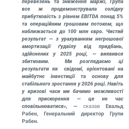
перевезень та зниження маржі, Група
все ж продемонструвала солідну
прибутковість з рівнем EBITDA понад 5%
та операційним грошовим потоком, що
наближається до 100 млн євро. Чистий
результат — з урахуванням негрошової
амортизації ґудвілу від придбань,
здійснених у 2025 році, — виявився
збитковим. Ми розглядаємо ці
результати як свідомі, орієнтовані на
майбутнє інвестиції та основу для
стабільного зростання у 2026 році. Навіть
у кризові часи ми бачимо можливості
для прискорення — це не час
сповільнюватися», —
сказав
Евальд
Рабен, Генеральний директор Групи
Рабен.