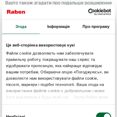
Варто також згадати про подальше розширення
європейської мережі сполучень
Рабен.Минулого року було запущено щоденні
рейси між Грецією та Чехією, Словаччиною,
Згода
Інформація
Про програму
Угорщиною, Румунією, Болгарією та Австрією з
термінами доставки від 24 до 48 годин. З
вересня 2025 року додатково здійснюються
Ця веб-сторінка використовує кукі
перевезення двічі на тиждень між Польщею
Файли cookie дозволяють нам забезпечувати
(Хлєбня поблизу Варшави) та Україною (Велика
правильну роботу, покращувати наш сервіс та
Димерка поблизу Києва). Загалом Група Рабен
відображати пропозицію, яка найкраще відповідає
вже пропонує 700 щоденних сполучень на
вашим потребам. Обираючи опцію «Погоджуюсь», ви
понад 150 маршрутах між своїми об’єктами,
дозволяєте нам використовувати файли cookie,
з’єднуючи 27 країн та перевозячи близько 7,8
пікселі, маркери і подібні технології. Ваша згода на
млн палет на рік по всій Європі.
використання файлів cookie є добровільною і може
бути відкликана в будь-який час. Група Рабен може
надавати ці дані третім особам – включаючи
рекламних партнерів в соціальних мережах, таких як
В
Рабен в Польщі
Google, Facebook і Instagram – в маркетингових цілях.
Необхідні