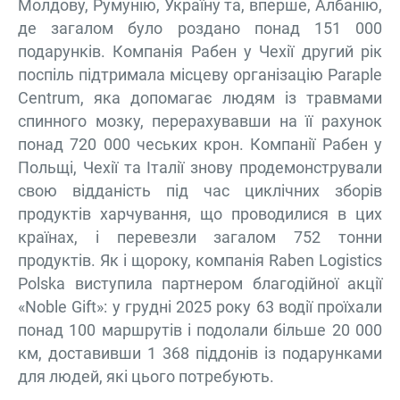
Молдову, Румунію, Україну та, вперше, Албанію,
де загалом було роздано понад 151 000
подарунків. Компанія Рабен у Чехії другий рік
поспіль підтримала місцеву організацію Paraple
Centrum, яка допомагає людям із травмами
спинного мозку, перерахувавши на її рахунок
понад 720 000 чеських крон. Компанії Рабен у
Польщі, Чехії та Італії знову продемонстрували
свою відданість під час циклічних зборів
продуктів харчування, що проводилися в цих
країнах, і перевезли загалом 752 тонни
продуктів. Як і щороку, компанія Raben Logistics
Polska виступила партнером благодійної акції
«Noble Gift»: у грудні 2025 року 63 водії проїхали
понад 100 маршрутів і подолали більше 20 000
км, доставивши 1 368 піддонів із подарунками
для людей, які цього потребують.