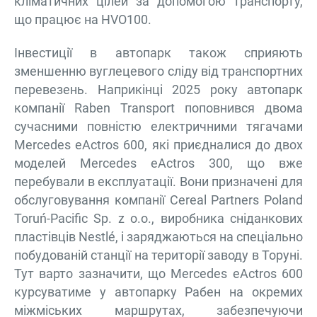
кліматичних цілей за допомогою транспорту,
що працює на HVO100.
Інвестиції в автопарк також сприяють
зменшенню вуглецевого сліду від транспортних
перевезень. Наприкінці 2025 року автопарк
компанії Raben Transport поповнився двома
сучасними повністю електричними тягачами
Mercedes eActros 600, які приєдналися до двох
моделей Mercedes eActros 300, що вже
перебували в експлуатації. Вони призначені для
обслуговування компанії Cereal Partners Poland
Toruń-Pacific Sp. z o.o., виробника сніданкових
пластівців Nestlé, і заряджаються на спеціально
побудованій станції на території заводу в Торуні.
Тут варто зазначити, що Mercedes eActros 600
курсуватиме у автопарку Рабен на окремих
міжміських маршрутах, забезпечуючи