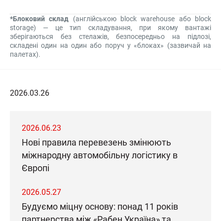
*Блоковий склад
(англійською block warehouse або block
storage) — це тип складування, при якому вантажі
зберігаються без стелажів, безпосередньо на підлозі,
складені один на один або поруч у «блоках» (зазвичай на
палетах).
2026.03.26
2026.06.23
Нові правила перевезень змінюють
міжнародну автомобільну логістику в
Європі
2026.05.27
Будуємо міцну основу: понад 11 років
партнерства між «Рабен Україна» та