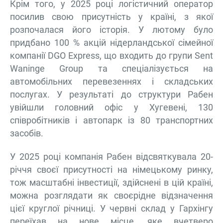
Крім того, у 2025 році логістичний оператор
посилив свою присутність у країні, з якої
розпочалася його історія. У лютому було
придбано 100 % акцій нідерландської сімейної
компанії DGO Express, що входить до групи Sent
Waninge Group та спеціалізується на
автомобільних перевезеннях і складських
послугах. У результаті до структури Рабен
увійшли головний офіс у Хугевені, 130
співробітників і автопарк із 80 транспортних
засобів.
У 2025 році компанія Рабен відсвяткувала 20-
річчя своєї присутності на німецькому ринку,
тож масштабні інвестиції, здійснені в цій країні,
можна розглядати як своєрідне відзначення
цієї круглої річниці. У червні склад у Гархінгу
переїхав на нове місце, яке вчетверо